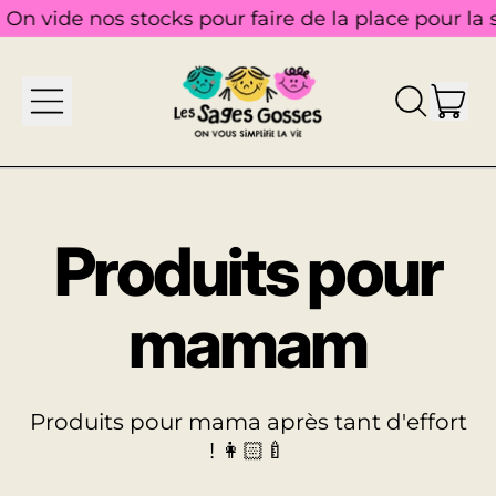
On vide nos stocks pour faire de la place pour la su
Menu
Ar
Recherch
Pani
sur
notre
site
Produits pour
mamam
Produits pour mama après tant d'effort
! 👩🏻‍🍼