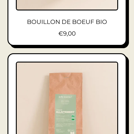
BOUILLON DE BOEUF BIO
P
€9,00
R
I
X
N
O
R
M
A
L