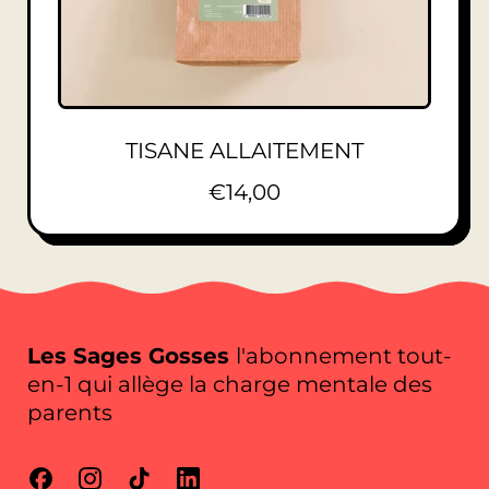
TISANE ALLAITEMENT
P
€14,00
R
I
X
N
O
Les Sages Gosses
l'abonnement tout-
R
en-1 qui allège la charge mentale des
M
parents
A
L
Facebook
Instagram
TikTok
LinkedIn